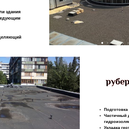
ли здания
следующим
зделяющий
рубе
Подготовка
Частичный 
гидроизоля
Укладка гео