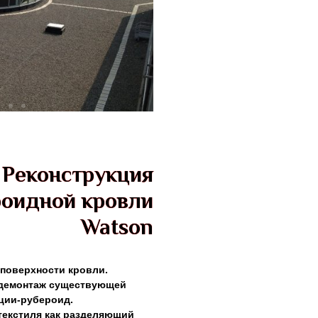
Реконструкция
роидной кровли
Watson
 поверхности кровли.
демонтаж существующей
ции-рубероид.
текстиля как разделяющий