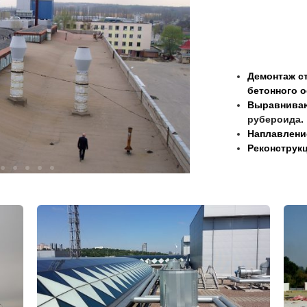
Демонтаж с
бетонного о
Выравниваю
рубероида
.
Наплавление
Реконструк