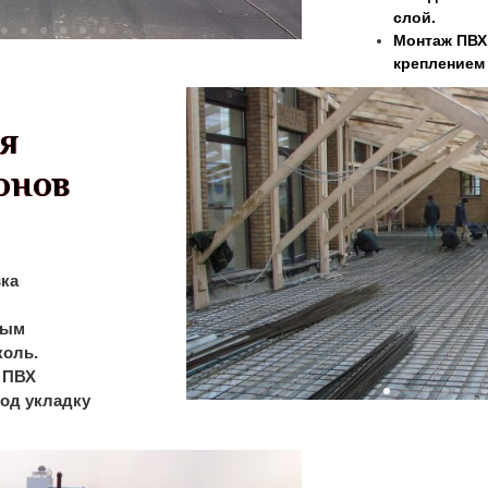
слой.
Монтаж ПВХ
креплением
я
онов
вка
ным
коль.
 ПВХ
од укладку